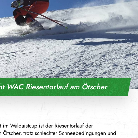
ght WAC Riesentorlauf am Ötscher
im Waldaistcup ist der Riesentorlauf der
 Ötscher, trotz schlechter Schneebedingungen und