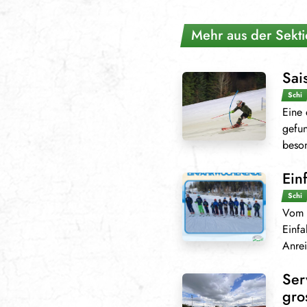
Mehr aus der Sekti
Sai
Schi
Eine 
gefun
beson
Ein
Schi
Vom 
Einfa
Anrei
Ser
gro