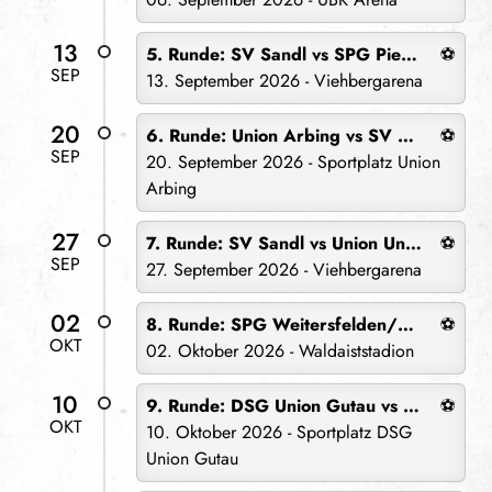
13
5. Runde: SV Sandl vs SPG Pierbach/Rechberg
⚽
SEP
13. September 2026 - Viehbergarena
20
6. Runde: Union Arbing vs SV Sandl
⚽
SEP
20. September 2026 - Sportplatz Union
Arbing
27
7. Runde: SV Sandl vs Union Unterweißenbach
⚽
SEP
27. September 2026 - Viehbergarena
02
8. Runde: SPG Weitersfelden/Kaltenberg/Liebenau vs SV Sandl
⚽
OKT
02. Oktober 2026 - Waldaiststadion
10
9. Runde: DSG Union Gutau vs SV Sandl
⚽
OKT
10. Oktober 2026 - Sportplatz DSG
Union Gutau