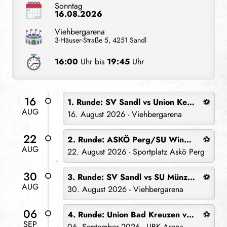
Sonntag
16.08.2026
Viehbergarena
3-Häuser-Straße 5, 4251 Sandl
16:00
Uhr bis
19:45
Uhr
16
1. Runde: SV Sandl vs Union Kefermarkt
⚽
AUG
16. August 2026 - Viehbergarena
22
2. Runde: ASKÖ Perg/SU Windhaag vs SV Sandl
⚽
AUG
22. August 2026 - Sportplatz Askö Perg
30
3. Runde: SV Sandl vs SU Münzbach
⚽
AUG
30. August 2026 - Viehbergarena
06
4. Runde: Union Bad Kreuzen vs SV Sandl
⚽
SEP
06. September 2026 - UBK Arena