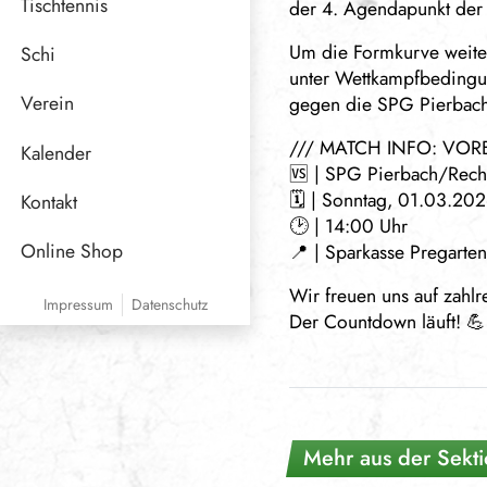
Tischtennis
der 4. Agendapunkt der
Um die Formkurve weiter
Schi
unter Wettkampfbedingu
Verein
gegen die SPG Pierbac
Funktionäre
/// MATCH INFO: VOR
Kalender
🆚 | SPG Pierbach/Rec
Sponsoren
🗓️ | Sonntag, 01.03.20
Kontakt
🕑 | 14:00 Uhr
Online Shop
📍 | Sparkasse Pregarte
Wir freuen uns auf zahlr
Impressum
Datenschutz
Der Countdown läuft! 💪
Mehr aus der Sekti