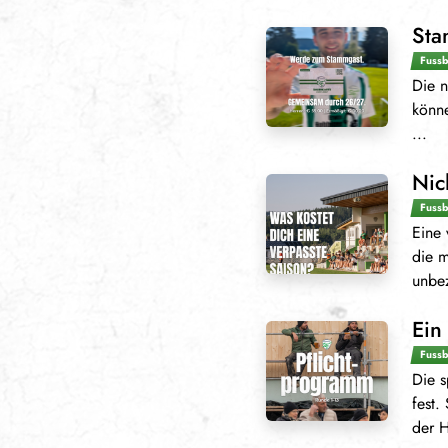
Sta
Fussb
Die n
könne
...
Nic
Fussb
Eine 
die m
unbez
Ein
Fussb
Die s
fest.
der H