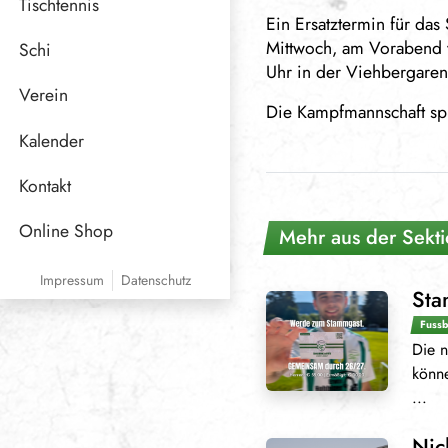
Tischtennis
Ein Ersatztermin für das
Mittwoch, am Vorabend v
Schi
Uhr in der Viehbergaren
Verein
Die Kampfmannschaft spi
Funktionäre
Kalender
Sponsoren
Kontakt
Online Shop
Mehr aus der Sekti
Impressum
Datenschutz
Sta
Fussb
Die n
könne
...
Nic