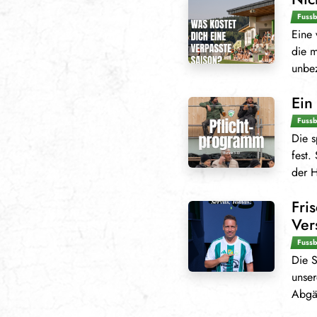
Fussb
Eine 
die m
unbez
Ein
Fussb
Die s
fest.
der H
Fri
Ver
Fussb
Die S
unse
Abgän