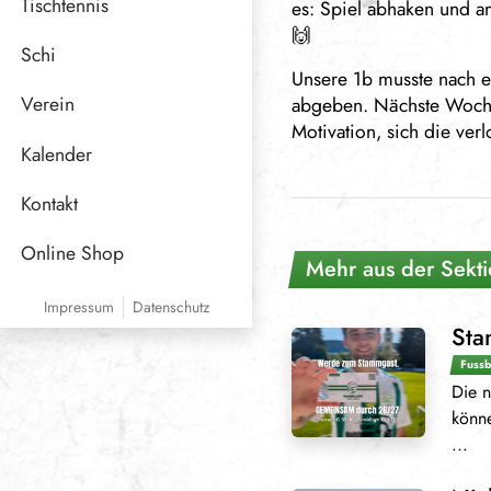
Tischtennis
es: Spiel abhaken und 
🙌
Schi
Unsere 1b musste nach e
Verein
abgeben. Nächste Woche 
Motivation, sich die ve
Funktionäre
Kalender
Sponsoren
Kontakt
Online Shop
Mehr aus der Sekti
Impressum
Datenschutz
Sta
Fussb
Die n
könne
...