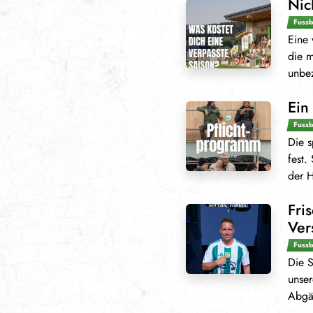
Nic
Fussb
Eine 
die m
unbez
Ein
Fussb
Die s
fest.
der H
Fri
Ver
Fussb
Die S
unse
Abgän