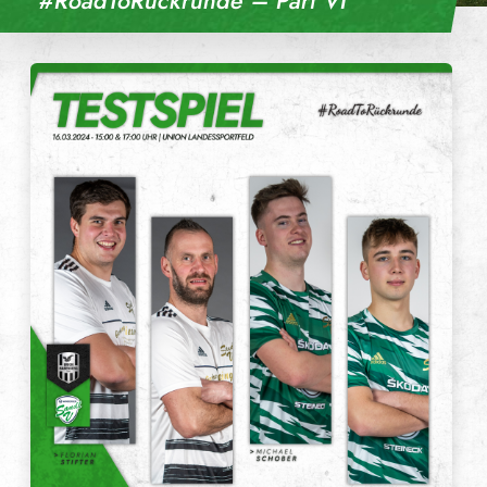
#RoadToRückrunde – Part VI